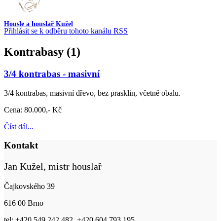
Housle a houslař Kužel
Přihlásit se k odběru tohoto kanálu RSS
Kontrabasy (1)
3/4 kontrabas - masivní
3/4 kontrabas, masivní dřevo, bez prasklin, včetně obalu.
Cena: 80.000,- Kč
Číst dál...
Kontakt
Jan Kužel, mistr houslař
Čajkovského 39
616 00 Brno
tel: +420 549 242 482, +420 604 793 195