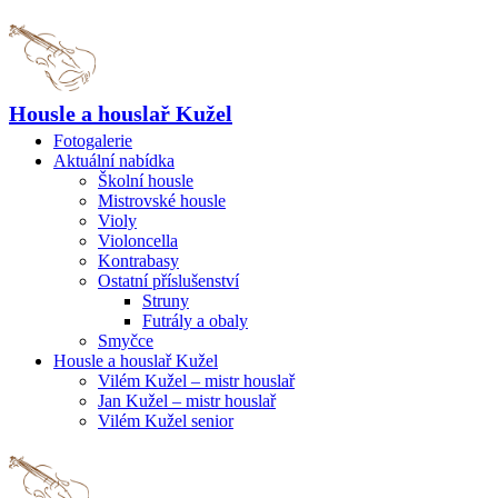
Housle a houslař Kužel
Fotogalerie
Aktuální nabídka
Školní housle
Mistrovské housle
Violy
Violoncella
Kontrabasy
Ostatní příslušenství
Struny
Futrály a obaly
Smyčce
Housle a houslař Kužel
Vilém Kužel – mistr houslař
Jan Kužel – mistr houslař
Vilém Kužel senior