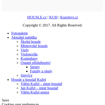
HOUSLE.cz
|
KUH
|
Kuzelovi.cz
Copyright © 2017. All Rights Reserved.
Fotogalerie
Aktuální nabídka
Školní housle
Mistrovské housle
Violy
Violoncella
Kontrabasy
Ostatní příslušenství
Struny
Futrály a obaly
Smyčce
Housle a houslař Kužel
Vilém Kužel – mistr houslař
Jan Kužel – mistr houslař
Vilém Kužel senior
Save
Cookies user preferences