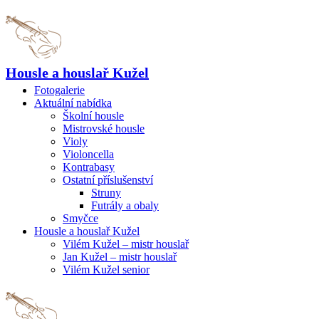
Housle a houslař Kužel
Fotogalerie
Aktuální nabídka
Školní housle
Mistrovské housle
Violy
Violoncella
Kontrabasy
Ostatní příslušenství
Struny
Futrály a obaly
Smyčce
Housle a houslař Kužel
Vilém Kužel – mistr houslař
Jan Kužel – mistr houslař
Vilém Kužel senior