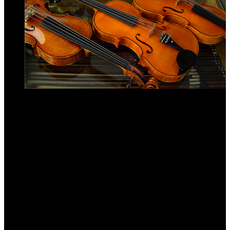
Prodej smyčcových nástrojů
Nabízíme k prodeji tyto smyčcove nástroje a
příslušenství:
školní housle
mistrovské housle
violy
violoncella
kontrabasy
struny
futrály a obaly
smyčce