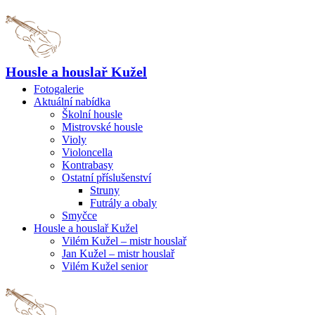
Housle a houslař Kužel
Fotogalerie
Aktuální nabídka
Školní housle
Mistrovské housle
Violy
Violoncella
Kontrabasy
Ostatní příslušenství
Struny
Futrály a obaly
Smyčce
Housle a houslař Kužel
Vilém Kužel – mistr houslař
Jan Kužel – mistr houslař
Vilém Kužel senior