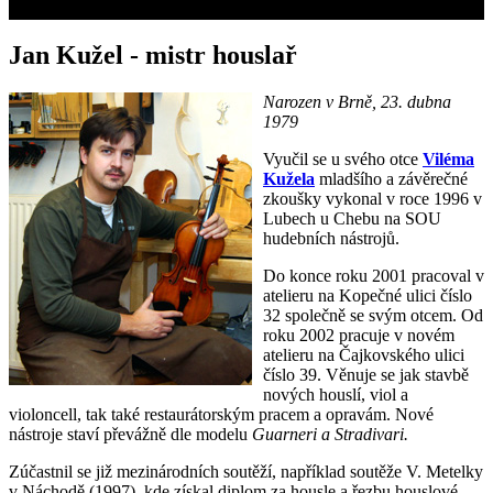
4
Jan Kužel - mistr houslař
Narozen v Brně, 23. dubna
1979
Vyučil se u svého otce
Viléma
Kužela
mladšího a závěrečné
zkoušky vykonal v roce 1996 v
Lubech u Chebu na SOU
hudebních nástrojů.
Do konce roku 2001 pracoval v
atelieru na Kopečné ulici číslo
32 společně se svým otcem. Od
roku 2002 pracuje v novém
atelieru na Čajkovského ulici
číslo 39. Věnuje se jak stavbě
nových houslí, viol a
violoncell, tak také restaurátorským pracem a opravám. Nové
nástroje staví převážně dle modelu
Guarneri a Stradivari.
Zúčastnil se již mezinárodních soutěží, například soutěže V. Metelky
v Náchodě (1997), kde získal diplom za housle a řezbu houslové