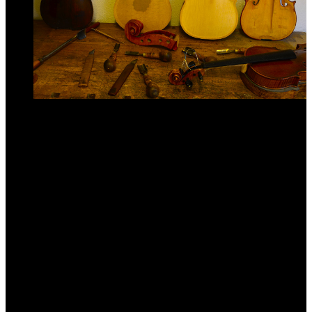
Servis smyčcových nástrojů
Provádíme servis těchto smyčcových nástrojů:
housle
violy
violoncella
kontrabasy
›
‹
1
2
3