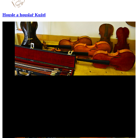
Housle a houslař Kužel
Opravy smyčcových nástrojů
Provádíme opravy těchto smyčcových nástrojů:
housle
violy
violoncella
kontrabasy