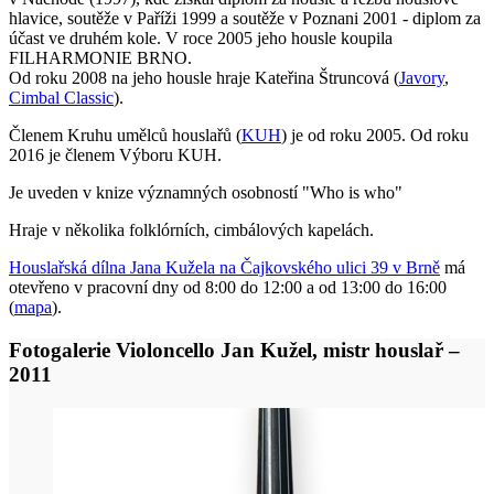
hlavice, soutěže v Paříži 1999 a soutěže v Poznani 2001 - diplom za
účast ve druhém kole. V roce 2005 jeho housle koupila
FILHARMONIE BRNO.
Od roku 2008 na jeho housle hraje Kateřina Štruncová (
Javory
,
Cimbal Classic
).
Členem Kruhu umělců houslařů (
KUH
) je od roku 2005. Od roku
2016 je členem Výboru KUH.
Je uveden v knize významných osobností "Who is who"
Hraje v několika folklórních, cimbálových kapelách.
Houslařská dílna Jana Kužela na Čajkovského ulici 39 v Brně
má
otevřeno v pracovní dny od 8:00 do 12:00 a od 13:00 do 16:00
(
mapa
).
Fotogalerie Violoncello Jan Kužel, mistr houslař –
2011