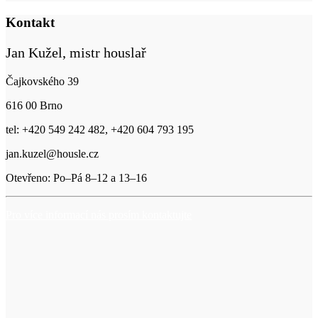
Kontakt
Jan Kužel, mistr houslař
Čajkovského 39
616 00 Brno
tel: +420 549 242 482, +420 604 793 195
jan.kuzel@housle.cz
Otevřeno: Po–Pá 8–12 a 13–16
Pro více informací nás prosím kontaktujte