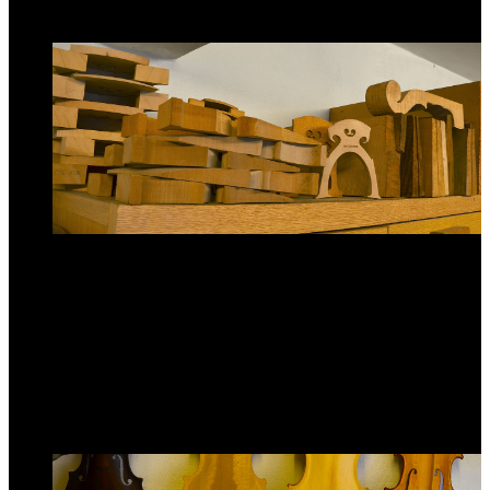
ostatní příslušenství
Výroba smyčcových nástrojů
Vyrábíme tyto smyčcové nástroje:
housle
violy
violoncella
kontrabasy