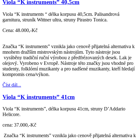
Viola “K instruments” 40,5cm
Viola “K instruments “ délka korpusu 40,5cm. Palisandrová
garnitura, struník Wittner ultra, struny Pirastro Tonica.
Cena: 48.000,-Kč
Značka “K instruments” vznikla jako cenově přijatelná alternativa k
mnohem dražším mistrovským nástrojům. Tyto nástroje jsou
vyráběny tradiční ruční výrobou z předfrézovaných desek. Lak je
olejový. Vyrobeno v Evropě. Nástroje této značky jsou vhodné pro
studenty, folklórní muzikanty a pro nadšené muzikanty, kteří hledají
kompromis cena/výkon.
Číst dál...
Viola “K instruments” 41cm
Viola “K instruments”, délka korpusu 41cm, struny D’Addario
Helicore.
cena: 37.000,-Kč
Značka “K instruments” vznikla jako cenově přijatelná alternativa k