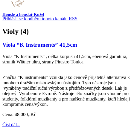
Housle a houslař Kužel
Přihlásit se k odběru tohoto kanálu RSS
Violy (4)
Viola “K Instruments” 41,5cm
Viola “K Instruments” , délka korpusu 41,5cm, ebenová garnitura,
struník Wittner ultra, struny Pirastro Tonica.
Značka “K instruments” vznikla jako cenově přijatelná alternativa k
mnohem dražším mistrovským nástrojům. Tyto nástroje jsou
vyráběny tradiční ruční výrobou z předfrézovaných desek. Lak je
olejový. Vyrobeno v Evropě. Nástroje této značky jsou vhodné pro
studenty, folklórní muzikanty a pro nadšené muzikanty, kteří hledají
kompromis cena/výkon.
Cena: 48.000,-Kč
Číst dál...