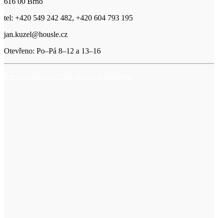
616 00 Brno
tel: +420 549 242 482, +420 604 793 195
jan.kuzel@housle.cz
Otevřeno: Po–Pá 8–12 a 13–16
Pro více informací nás prosím kontaktujte