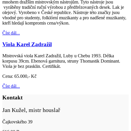
mnohem dražším mistrovským nástrojům. Tyto nástroje jsou
vyráběny tradiční ruční výrobou z předfrézovaných desek. Lak je
olejový. Vyrobeno v České republice. Nástroje této značky jsou
vhodné pro studenty, folklórní muzikanty a pro nadšené muzikanty,
kteří hledají kompromis cena/výkon.
Číst dál...
Viola Karel Zadražil
Mistrovská viola Karel Zadražil, Luby u Chebu 1993. Délka
korpusu 39cm. Ebenová garnitura, struny Thomastik Dominant.
Viola je bez prasklin. Certifikát.
Cena: 65.000,- Kč
Číst dál...
Kontakt
Jan Kužel, mistr houslař
Čajkovského 39