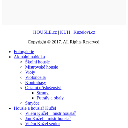
HOUSLE.cz
|
KUH
|
Kuzelovi.cz
Copyright © 2017. All Rights Reserved.
Fotogalerie
Aktuální nabídka
Školní housle
Mistrovské housle
Violy
Violoncella
Kontrabasy
Ostatní příslušenství
Struny
Futrály a obaly
Smyčce
Housle a houslař Kužel
Vilém Kužel – mistr houslař
Jan Kužel – mistr houslař
Vilém Kužel senior