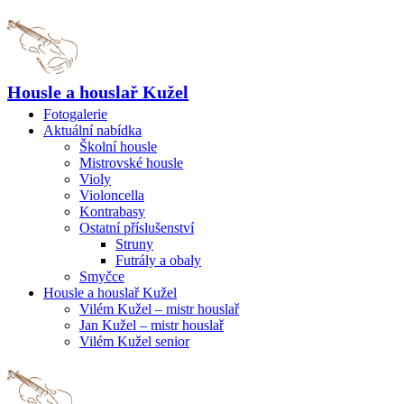
Housle a houslař Kužel
Fotogalerie
Aktuální nabídka
Školní housle
Mistrovské housle
Violy
Violoncella
Kontrabasy
Ostatní příslušenství
Struny
Futrály a obaly
Smyčce
Housle a houslař Kužel
Vilém Kužel – mistr houslař
Jan Kužel – mistr houslař
Vilém Kužel senior