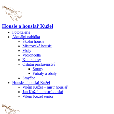
Housle a houslař Kužel
Fotogalerie
Aktuální nabídka
Školní housle
Mistrovské housle
Violy
Violoncella
Kontrabasy
Ostatní příslušenství
Struny
Futrály a obaly
Smyčce
Housle a houslař Kužel
Vilém Kužel – mistr houslař
Jan Kužel – mistr houslař
Vilém Kužel senior