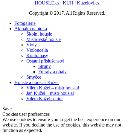
HOUSLE.cz
|
KUH
|
Kuzelovi.cz
Copyright © 2017. All Rights Reserved.
Fotogalerie
Aktuální nabídka
Školní housle
Mistrovské housle
Violy
Violoncella
Kontrabasy
Ostatní příslušenství
Struny
Futrály a obaly
Smyčce
Housle a houslař Kužel
Vilém Kužel – mistr houslař
Jan Kužel – mistr houslař
Vilém Kužel senior
Save
Cookies user preferences
We use cookies to ensure you to get the best experience on our
website. If you decline the use of cookies, this website may not
function as expected.