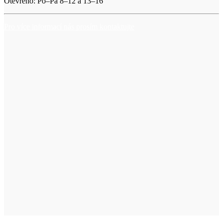
Otevřeno: Po–Pá 8–12 a 13–16
Pro více informací nás prosím kontaktujte