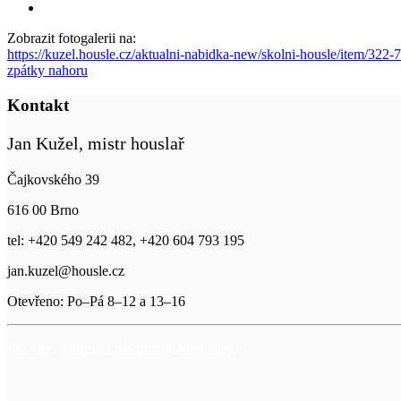
Zobrazit fotogalerii na:
https://kuzel.housle.cz/aktualni-nabidka-new/skolni-housle/item/322
zpátky nahoru
Kontakt
Jan Kužel, mistr houslař
Čajkovského 39
616 00 Brno
tel: +420 549 242 482, +420 604 793 195
jan.kuzel@housle.cz
Otevřeno: Po–Pá 8–12 a 13–16
Pro více informací nás prosím kontaktujte