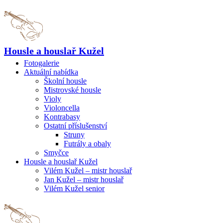
Housle a houslař Kužel
Fotogalerie
Aktuální nabídka
Školní housle
Mistrovské housle
Violy
Violoncella
Kontrabasy
Ostatní příslušenství
Struny
Futrály a obaly
Smyčce
Housle a houslař Kužel
Vilém Kužel – mistr houslař
Jan Kužel – mistr houslař
Vilém Kužel senior