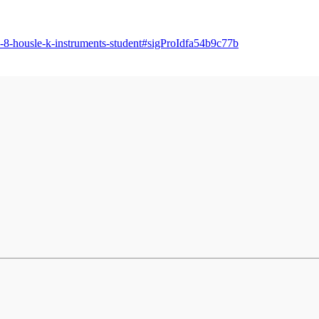
-7-8-housle-k-instruments-student#sigProIdfa54b9c77b