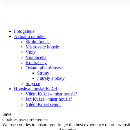
Fotogalerie
Aktuální nabídka
Školní housle
Mistrovské housle
Violy
Violoncella
Kontrabasy
Ostatní příslušenství
Struny
Futrály a obaly
Smyčce
Housle a houslař Kužel
Vilém Kužel – mistr houslař
Jan Kužel – mistr houslař
Vilém Kužel senior
Save
Cookies user preferences
We use cookies to ensure you to get the best experience on our website
Analytics