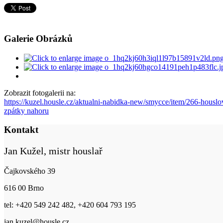
Galerie Obrázků
Zobrazit fotogalerii na:
https://kuzel.housle.cz/aktualni-nabidka-new/smycce/item/266-hous
zpátky nahoru
Kontakt
Jan Kužel, mistr houslař
Čajkovského 39
616 00 Brno
tel: +420 549 242 482, +420 604 793 195
jan.kuzel@housle.cz