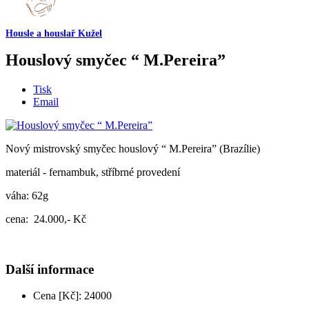
Housle a houslař Kužel
Houslový smyčec “ M.Pereira”
Tisk
Email
Nový mistrovský smyčec houslový “ M.Pereira” (Brazílie)
materiál - fernambuk, stříbrné provedení
váha: 62g
cena: 24.000,- Kč
Další informace
Cena [Kč]:
24000