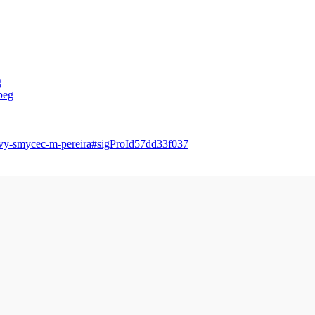
lovy-smycec-m-pereira#sigProId57dd33f037