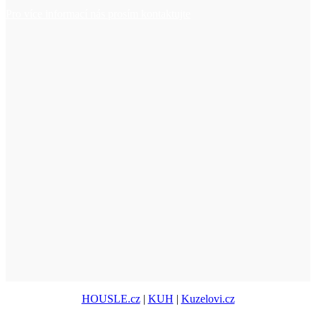
Pro více informací nás prosím kontaktujte
HOUSLE.cz
|
KUH
|
Kuzelovi.cz