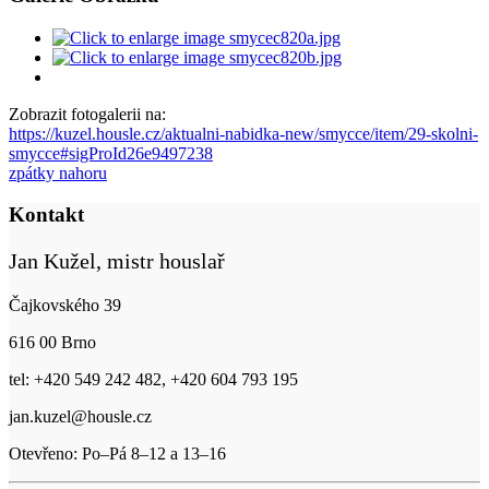
Zobrazit fotogalerii na:
https://kuzel.housle.cz/aktualni-nabidka-new/smycce/item/29-skolni-
smycce#sigProId26e9497238
zpátky nahoru
Kontakt
Jan Kužel, mistr houslař
Čajkovského 39
616 00 Brno
tel: +420 549 242 482, +420 604 793 195
jan.kuzel@housle.cz
Otevřeno: Po–Pá 8–12 a 13–16