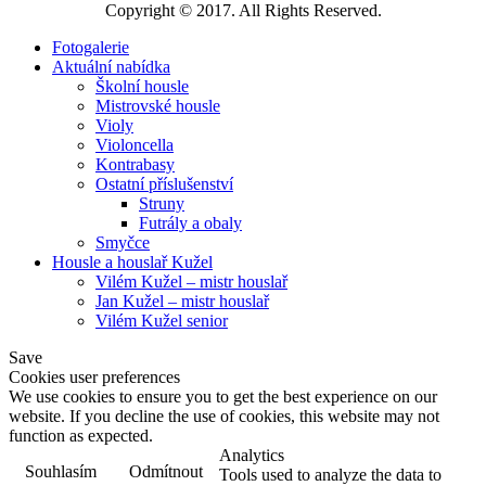
Copyright © 2017. All Rights Reserved.
Fotogalerie
Aktuální nabídka
Školní housle
Mistrovské housle
Violy
Violoncella
Kontrabasy
Ostatní příslušenství
Struny
Futrály a obaly
Smyčce
Housle a houslař Kužel
Vilém Kužel – mistr houslař
Jan Kužel – mistr houslař
Vilém Kužel senior
Save
Cookies user preferences
We use cookies to ensure you to get the best experience on our
website. If you decline the use of cookies, this website may not
function as expected.
Analytics
Souhlasím
Odmítnout
Tools used to analyze the data to