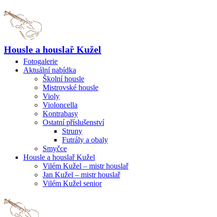
Housle a houslař Kužel
Fotogalerie
Aktuální nabídka
Školní housle
Mistrovské housle
Violy
Violoncella
Kontrabasy
Ostatní příslušenství
Struny
Futrály a obaly
Smyčce
Housle a houslař Kužel
Vilém Kužel – mistr houslař
Jan Kužel – mistr houslař
Vilém Kužel senior